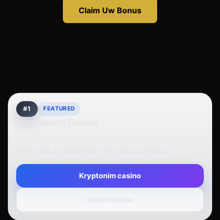
Claim Uw Bonus
#1
FEATURED
Kryptonim Casino
WELCOME BONUS
100% tot 4,000 EUR + 125 Gratis Spins
Kryptonim casino
Read Review