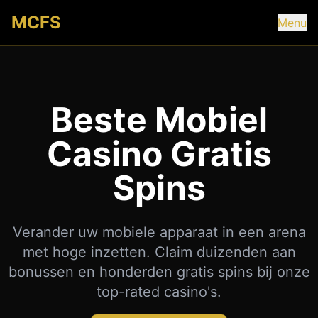
MCFS
Menu
Beste Mobiel
Casino Gratis
Spins
Verander uw mobiele apparaat in een arena
met hoge inzetten. Claim duizenden aan
bonussen en honderden gratis spins bij onze
top-rated casino's.